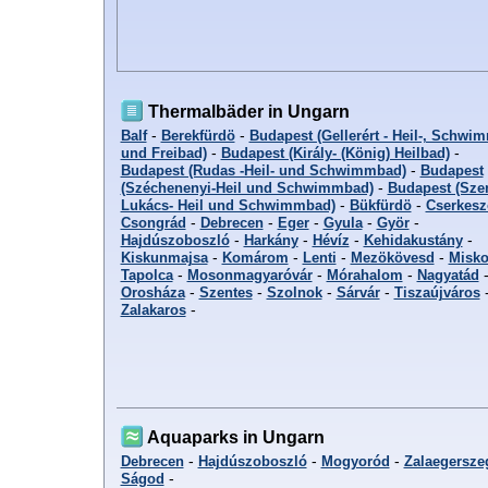
Thermalbäder in Ungarn
-
-
Balf
Berekfürdö
Budapest (Gellerért - Heil-, Schwi
-
-
und Freibad)
Budapest (Király- (König) Heilbad)
-
Budapest (Rudas -Heil- und Schwimmbad)
Budapest
-
(Széchenenyi-Heil und Schwimmbad)
Budapest (Szen
-
-
Lukács- Heil und Schwimmbad)
Bükfürdö
Cserkesz
-
-
-
-
-
Csongrád
Debrecen
Eger
Gyula
Györ
-
-
-
-
Hajdúszoboszló
Harkány
Hévíz
Kehidakustány
-
-
-
-
Kiskunmajsa
Komárom
Lenti
Mezökövesd
Misko
-
-
-
Tapolca
Mosonmagyaróvár
Mórahalom
Nagyatád
-
-
-
-
Orosháza
Szentes
Szolnok
Sárvár
Tiszaújváros
-
Zalakaros
Aquaparks in Ungarn
-
-
-
Debrecen
Hajdúszoboszló
Mogyoród
Zalaegersze
-
Ságod