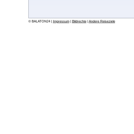
© BALATON24 |
Impressum
|
Bildrechte
|
Andere Reiseziele