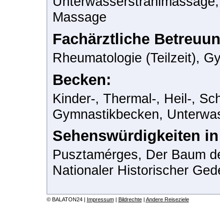
Unterwasserstrahlmassage, 
Massage
Fachärztliche Betreuun
Rheumatologie (Teilzeit), G
Becken:
Kinder-, Thermal-, Heil-, S
Gymnastikbecken, Unterwas
Sehenswürdigkeiten i
Pusztamérges, Der Baum d
Nationaler Historischer Ge
© BALATON24 |
Impressum
|
Bildrechte
|
Andere Reiseziele